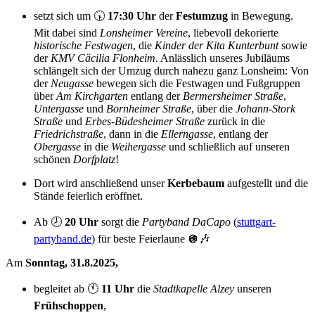
setzt sich um 🕠
17:30 Uhr
der
Festumzug
in Bewegung.
Mit dabei sind
Lonsheimer Vereine
, liebevoll dekorierte
historische Festwagen
, die
Kinder der Kita Kunterbunt
sowie
der
KMV Cäcilia Flonheim
. Anlässlich unseres Jubiläums
schlängelt sich der Umzug durch nahezu ganz Lonsheim: Von
der
Neugasse
bewegen sich die Festwagen und Fußgruppen
über
Am Kirchgarten
entlang der
Bermersheimer Straße
,
Untergasse
und
Bornheimer Straße
, über die
Johann-Stork
Straße
und
Erbes-Büdesheimer Straße
zurück in die
Friedrichstraße
, dann in die
Ellerngasse
, entlang der
Obergasse
in die
Weihergasse
und schließlich auf unseren
schönen
Dorfplatz
!
Dort wird anschließend unser
Kerbebaum
aufgestellt und die
Stände feierlich eröffnet.
Ab 🕗
20 Uhr
sorgt die
Partyband DaCapo
(
stuttgart-
partyband.de
) für beste Feierlaune 🪩🎶
Am
Sonntag, 31.8.2025,
begleitet ab 🕚
11 Uhr
die
Stadtkapelle Alzey
unseren
Frühschoppen
,