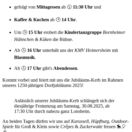
gefolgt von
Mittagessen
ab 🕦
11:30 Uhr
und
Kaffee & Kuchen
ab 🕑
14 Uhr
.
Um 🕒
15 Uhr
erobert die
Kindertanzgruppe
Bornheimer
Hähnchen & Küken
die Bühne.
Ab 🕓
16 Uhr
unterhält uns der
KMV Heimersheim
mit
Blasmusik
.
Ab 🕔
17 Uhr
gibt's
Abendessen
.
Kommt vorbei und feiert mit uns die Jubiläums-Kerb im Rahmen
unseres 1250-jährigen Dorfjubiläums 2025!
Anlässlich unserer Jubiläums-Kerb schlängelt sich der
diesjährige Festumzug am Samstag, 30.08.2025, ab
17:30 Uhr durch nahezu ganz Lonsheim.
An beiden Tagen dürfen wir uns auf
Karussell
,
Hüpfburg
,
Outdoor-
Spiele
für Groß & Klein sowie
Crêpes
&
Zuckerwatte
freuen 🎠🎈
🎉