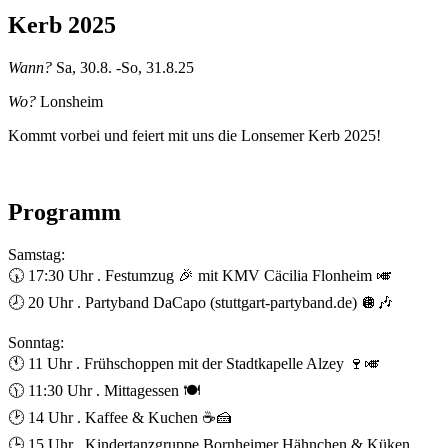
Kerb 2025
Wann?
Sa, 30.8. -So, 31.8.25
Wo?
Lonsheim
Kommt vorbei und feiert mit uns die Lonsemer Kerb 2025!
Programm
Samstag:
🕠 17:30 Uhr . Festumzug 🎉 mit KMV Cäcilia Flonheim 🎺
🕗 20 Uhr . Partyband DaCapo (stuttgart-partyband.de) 🪩🎶
Sonntag:
🕚 11 Uhr . Frühschoppen mit der Stadtkapelle Alzey 🍷🎺
🕦 11:30 Uhr . Mittagessen 🍽️
🕑 14 Uhr . Kaffee & Kuchen ☕️🍰
🕒 15 Uhr . Kindertanzgruppe Bornheimer Hähnchen & Küken